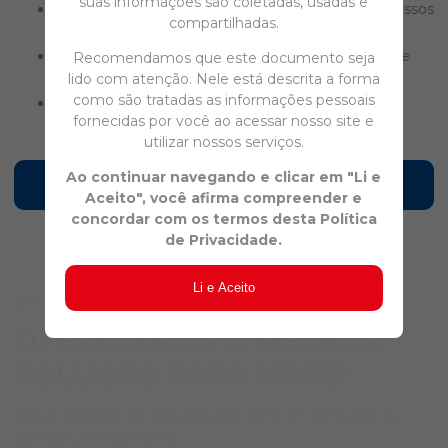
suas informações são coletadas, usadas e
Confiança:
Parceria sólida e transparente com nossos
compartilhadas.
clientes.
Inovação:
Aperfeiçoamento contínuo e adoção de
Recomendamos que este documento seja
novas tecnologias.
lido com atenção. Nele está descrita a forma
como são tratadas as informações pessoais
Responsabilidade:
Cuidado com a capacitação e
fornecidas por você ao acessar nosso site e
bem-estar dos nossos colaboradores.
utilizar nossos serviços.
Ao continuar navegando e clicar em "Li e
Cartilha Segurança sem Preconceito
Aceito", você afirma compreender e
concordar com os termos desta Política
de Privacidade.
Li e Aceito
ENTRE EM CONTATO
OFERECEMOS A MELHOR
SOLUÇÃO PARA VOCÊ!
Clique no botão ao lado para falar com um consultor, ou
solicitar um orçamento.